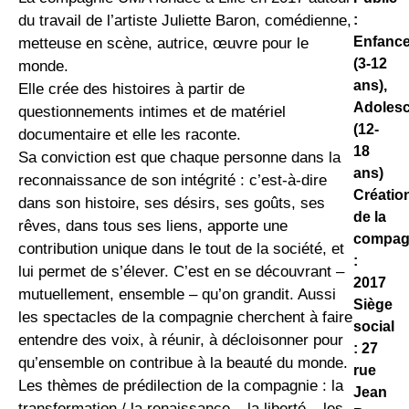
:
du travail de l’artiste Juliette Baron, comédienne,
Enfanc
metteuse en scène, autrice, œuvre pour le
(3-12
monde.
ans),
Elle crée des histoires à partir de
Adoles
questionnements intimes et de matériel
(12-
documentaire et elle les raconte.
18
Sa conviction est que chaque personne dans la
ans)
reconnaissance de son intégrité : c’est-à-dire
Créatio
dans son histoire, ses désirs, ses goûts, ses
de la
rêves, dans tous ses liens, apporte une
compag
contribution unique dans le tout de la société, et
:
lui permet de s’élever. C’est en se découvrant –
2017
mutuellement, ensemble – qu’on grandit. Aussi
Siège
les spectacles de la compagnie cherchent à faire
social
entendre des voix, à réunir, à décloisonner pour
: 27
qu’ensemble on contribue à la beauté du monde.
rue
Les thèmes de prédilection de la compagnie : la
Jean
transformation / la renaissance – la liberté – les