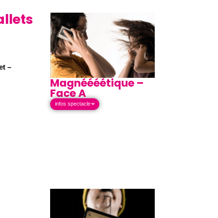
llets
et –
Magnéééétique –
r
Face A
infos spectacle