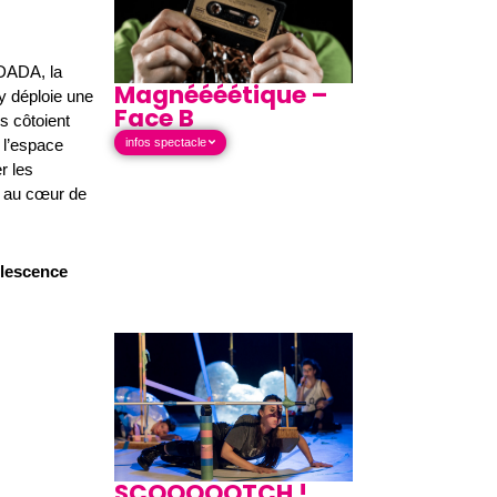
 DADA, la
Magnéééétique –
 y déploie une
Face B
s côtoient
infos spectacle
 l’espace
r les
st au cœur de
olescence
SCOOOOOTCH !