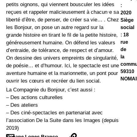
petits oignons, qui viennent bousculer les idées
:
reçues et rappeler malicieusement à chacun·e sa
2020
liberté d’être, de penser, de créer sa vie… . Chez
Siège
les Bonjour, on pose un autre regard sur la
social
: 18
grande histoire en tirant le fil de la petite histoire,
rue
généreusement humaine. On défend les valeurs
de
d’entraide, de tolérance, de respect et d’amour.
la
On dessine des univers empreints de singularité,
comm
de poésie… et d’humour. Ici, le spectacle est une
59310
aventure humaine et la marionnette, un pont pour
NOMAI
ouvrir les cœurs et recréer du lien social.
La Compagnie du Bonjour, c’est aussi :
– Des actions culturelles
– Des ateliers
– Des ciné-spectacles en partenariat avec
l’association De la Suite dans les Images (depuis
2019)
Océane Lopes Branco