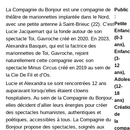
La Compagnie du Bonjour est une compagnie de
Public
:
théâtre de marionnettes implantée dans le Nord,
Petite
avec une petite antenne à Saint-Brieuc (22). C’est
Enfanc
Lucie Jacquemart qui la fonde autour de son
(0-3
spectacle Toi, Gavroche créé en 2020. En 2023,
ans),
Alexandra Basquin, qui est la factrice des
Enfanc
marionnettes de Toi, Gavroche, rejoint
(3-
naturellement cette compagnie avec son
12
spectacle Minus Circus créé en 2019 au sein de
ans),
la Cie De Fil et d’Os.
Adole
Lucie et Alexandra se sont rencontrées 12 ans
(12-
auparavant lorsqu’elles étaient clowns
18
hospitaliers. Au sein de la Compagnie du Bonjour,
ans)
elles décident d’allier leurs énergies pour créer
Créati
des spectacles humanistes, authentiques et
de
poétiques, accessibles à tous. La Compagnie du
la
Bonjour propose des spectacles, soignés aux
compa