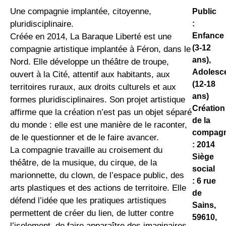
Une compagnie implantée, citoyenne,
Public
:
pluridisciplinaire.
Enfance
Créée en 2014, La Baraque Liberté est une
(3-12
compagnie artistique implantée à Féron, dans le
ans),
Nord. Elle développe un théâtre de troupe,
Adolesc
ouvert à la Cité, attentif aux habitants, aux
(12-18
territoires ruraux, aux droits culturels et aux
ans)
formes pluridisciplinaires. Son projet artistique
Création
affirme que la création n’est pas un objet séparé
de la
du monde : elle est une manière de le raconter,
compagn
de le questionner et de le faire avancer.
: 2014
La compagnie travaille au croisement du
Siège
théâtre, de la musique, du cirque, de la
social
marionnette, du clown, de l’espace public, des
: 6 rue
arts plastiques et des actions de territoire. Elle
de
défend l’idée que les pratiques artistiques
Sains,
permettent de créer du lien, de lutter contre
59610,
l’isolement, de faire apparaître des imaginaires