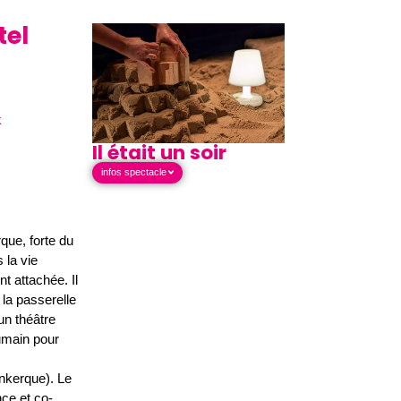
tel
k
Il était un soir
infos spectacle
ue, forte du
 la vie
nt attachée. Il
 la passerelle
un théâtre
humain pour
kerque). Le
ce et co-