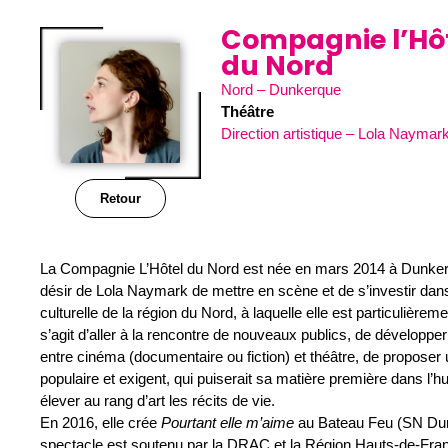
Compagnie l’Hô
du Nord
Nord – Dunkerque
Théâtre
Direction artistique – Lola Naymar
Retour
La Compagnie L’Hôtel du Nord est née en mars 2014 à Dunkerq
désir de Lola Naymark de mettre en scène et de s’investir dans
culturelle de la région du Nord, à laquelle elle est particulièreme
s’agit d’aller à la rencontre de nouveaux publics, de développer
entre cinéma (documentaire ou fiction) et théâtre, de proposer 
populaire et exigent, qui puiserait sa matière première dans l’
élever au rang d’art les récits de vie.
En 2016, elle crée
Pourtant elle m’aime
au Bateau Feu (SN Dun
spectacle est soutenu par la DRAC et la Région Hauts-de-Fran