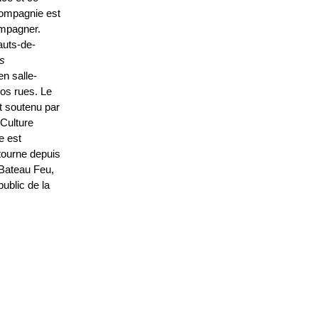
compagnie est
ompagner.
auts-de-
s
en salle-
nos rues. Le
t soutenu par
 Culture
e est
tourne depuis
 Bateau Feu,
ublic de la