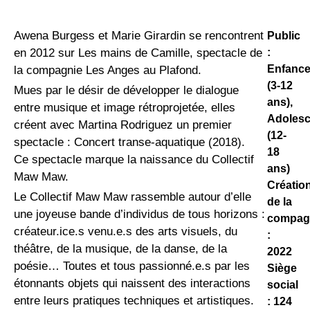
Awena Burgess et Marie Girardin se rencontrent
Public
:
en 2012 sur Les mains de Camille, spectacle de
Enfanc
la compagnie Les Anges au Plafond.
(3-12
Mues par le désir de développer le dialogue
ans),
entre musique et image rétroprojetée, elles
Adoles
créent avec Martina Rodriguez un premier
(12-
spectacle : Concert transe-aquatique (2018).
18
Ce spectacle marque la naissance du Collectif
ans)
Maw Maw.
Créatio
Le Collectif Maw Maw rassemble autour d’elle
de la
une joyeuse bande d’individus de tous horizons :
compag
créateur.ice.s venu.e.s des arts visuels, du
:
théâtre, de la musique, de la danse, de la
2022
poésie… Toutes et tous passionné.e.s par les
Siège
étonnants objets qui naissent des interactions
social
entre leurs pratiques techniques et artistiques.
: 124